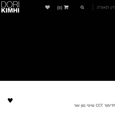
ין תאורה
(0)
♥