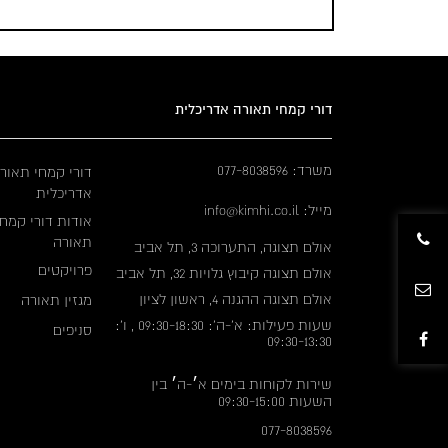
דורי קמחי תאורה אדריכלית
משרד: 077-8038596
דורי קמחי תאור
אדריכלית
מייל: info@kimhi.co.il
אודות דורי קמחי
תאורה
אולם תצוגה, התערוכה 3, תל אביב
פרויקטים
אולם תצוגה קיבוץ גלויות 32, תל אביב
אולם תצוגה ההגנה 4, ראשון לציון
מגזין תאורה
שעות פעילות: א'-ה': 09:30-18:30 , ו':
סניפים
09:30-13:30
שירות לקוחות בימים א׳-ה׳ בין
השעות 09:30-15:00
077-8038596