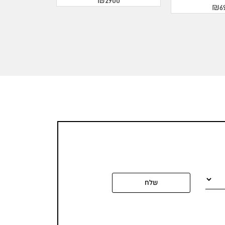
₪2900
₪6
שלח