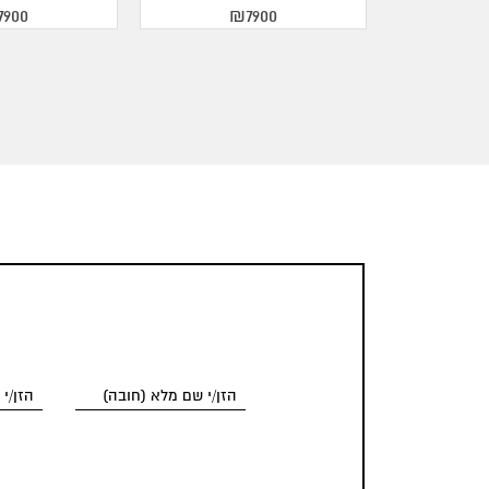
900
₪7900
₪