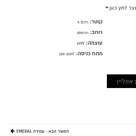
וצר לחץ כאן
קוטר:
4.2cm
רוחב:
100cm
עוצמה:
60W
מתח כניסה:
220-240V
ונליין
המוצר הבא - עמידה EMERAL