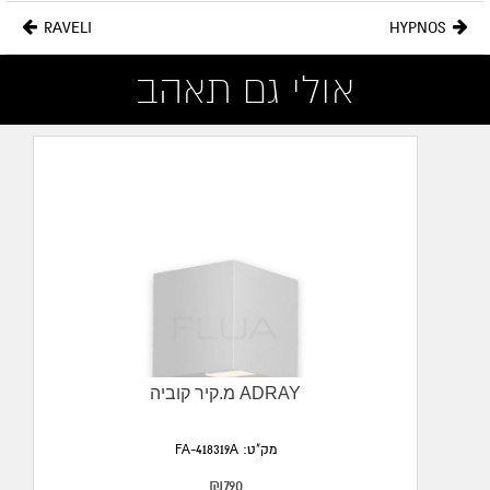
צבע:
כתום,שחור
RAVELI
HYPNOS
גוון אור:
3000K
אולי גם תאהב
Input:
IP20
גובה:
90mm
רוחב:
300mm
עוצמה:
7W
מתח כניסה:
220-240V
מ.קיר קוביה ADRAY
מק"ט: FA-418319A
₪790