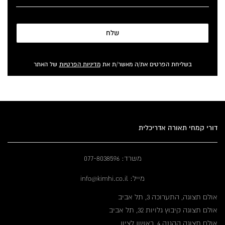
שלח
בשליחת הפרטים את/ה מאשר/ת את
מדיניות הפרטיות
של האתר
דורי קמחי תאורה אדריכלית
משרד: 077-8038596
מייל: info@kimhi.co.il
אולם תצוגה, התערוכה 3, תל אביב
אולם תצוגה קיבוץ גלויות 32, תל אביב
אולם תצוגה ההגנה 4, ראשון לציון