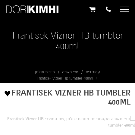
תוכן
תפריט
תפריט
ראשי
ראשי
נגישות
Toggle
navigation
Frantisek Vizner HB tumbler
400ml
עמוד בית
גופי תאורה
מנורות שולחן
Frantisek Vizner HB tumbler 400ml
♥
FRANTISEK VIZNER HB TUMBLER
400ML