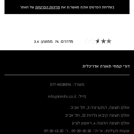
בשליחת הפרטים את/ה מאשר/ת את
מדיניות הפרטיות
של האתר
מדרגים:
74
ממוצע:
2.6
דורי קמחי תאורה אדריכלית
משרד: 077-8038596
מייל: info@kimhi.co.il
אולם תצוגה, התערוכה 3, תל אביב
אולם תצוגה קיבוץ גלויות 32, תל אביב
אולם תצוגה ההגנה 4, ראשון לציון
שעות פעילות: א'-ה': 09:30-18:30 , ו': 09:30-13:30