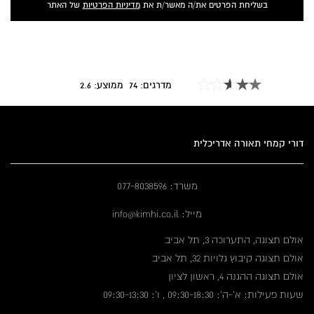
בשליחת הפרטים את/ה מאשר/ת את
מדיניות הפרטיות
של האתר
מדרגים:
74
ממוצע:
2.6
דורי קמחי תאורה אדריכלית
משרד: 077-8038596
מייל: info@kimhi.co.il
אולם תצוגה, התערוכה 3, תל אביב
אולם תצוגה קיבוץ גלויות 32, תל אביב
אולם תצוגה ההגנה 4, ראשון לציון
שעות פעילות: א'-ה': 09:30-18:30 , ו': 09:30-13:30