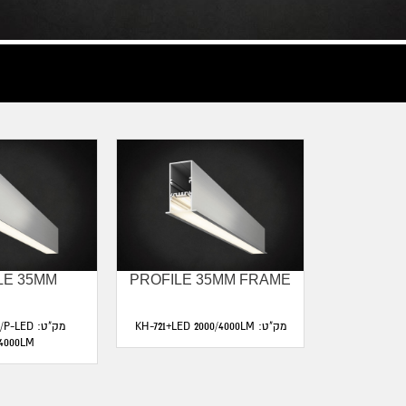
LE 35MM
PROFILE 35MM FRAME
PROF
KH-725-TR/
מק"ט: KH-721+LED 2000/4000LM
מק"ט: LED
/4000LM
LED20