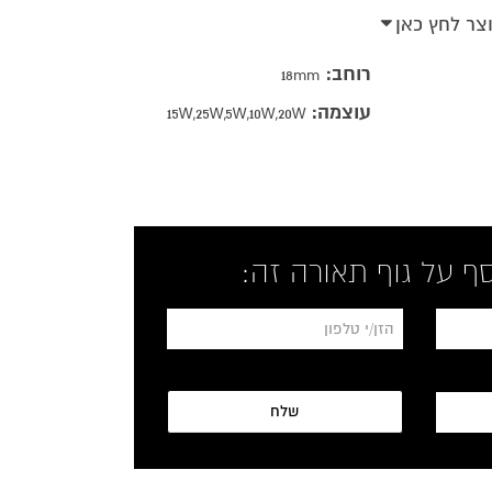
וצר לחץ כאן
רוחב:
18mm
עוצמה:
15W,25W,5W,10W,20W
ף על גוף תאורה זה:
*
שלח