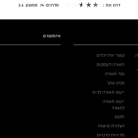
דרגו את :
מדרגים:
74
ממוצע:
2.6
אינסטגרם
ה
קשרי אדריכלים
תאורה לעסקים
גופי תאורה
מפת אתר
ייעוץ תאורה לבית
ייעוץ תאורה
למשרד
תקנון
הצהרת נגישות
מדיניות פרטיות