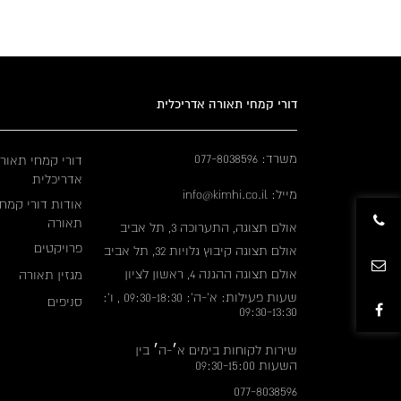
דורי קמחי תאורה אדריכלית
משרד: 077-8038596
דורי קמחי תאור
אדריכלית
מייל: info@kimhi.co.il
אודות דורי קמחי
תאורה
אולם תצוגה, התערוכה 3, תל אביב
פרויקטים
אולם תצוגה קיבוץ גלויות 32, תל אביב
אולם תצוגה ההגנה 4, ראשון לציון
מגזין תאורה
שעות פעילות: א'-ה': 09:30-18:30 , ו':
סניפים
09:30-13:30
שירות לקוחות בימים א׳-ה׳ בין
השעות 09:30-15:00
077-8038596