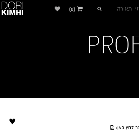
ין תאורה
(0)
PRO
♥
ר לחץ כאן: