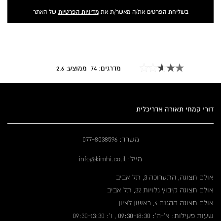
בשליחת הפרטים את/ה מאשר/ת את
מדיניות הפרטיות
של האתר
מדרגים:
74
ממוצע:
2.6
דורי קמחי תאורה אדריכלית
משרד: 077-8038596
מייל: info@kimhi.co.il
אולם תצוגה, התערוכה 3, תל אביב
אולם תצוגה קיבוץ גלויות 32, תל אביב
אולם תצוגה ההגנה 4, ראשון לציון
שעות פעילות: א'-ה': 09:30-18:30 , ו': 09:30-13:30