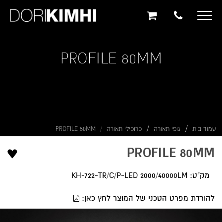
תוכן
תפריט
תפריט
ראשי
ראשי
נגישות
Toggle
navigation
PROFILE 80MM
עמוד בית
גופי תאורה
פרופילי תאורה
PROFILE 80MM
♥
PROFILE 80MM
מק"ט: KH-722-TR/C/P-LED 2000/40000LM
להורדת מפרט הטכני של המוצר לחץ כאן: