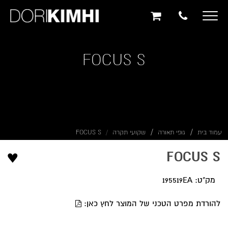
תוכן
תפריט
תפריט
ראשי
ראשי
נגישות
Toggle
navigation
FOCUS S
עמוד בית
גופי תאורה
שקועי תקרה
FOCUS S
♥
FOCUS S
מק"ט: 195519EA
להורדת מפרט הטכני של המוצר לחץ כאן: