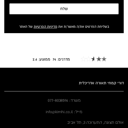
שלח
בשליחת הפרטים את/ה מאשר/ת את
מדיניות הפרטיות
של האתר
מדרגים:
74
ממוצע:
2.6
דורי קמחי תאורה אדריכלית
משרד: 077-8038596
מייל: info@kimhi.co.il
אולם תצוגה, התערוכה 3, תל אביב