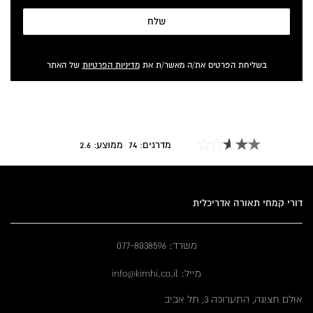
שלח
בשליחת הפרטים את/ה מאשר/ת את
מדיניות הפרטיות
של האתר
מדרגים:
74
ממוצע:
2.6
דורי קמחי תאורה אדריכלית
משרד: 077-8038596
מייל: info@kimhi.co.il
אולם תצוגה, התערוכה 3, תל אביב