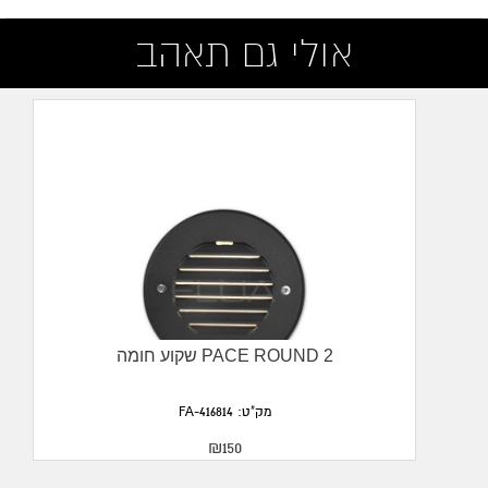
צבע:
אפור כהה
אולי גם תאהב
גוון אור:
3000K
Input:
IP65
גובה:
12.5cm
שטף אור:
859LM
קוטר:
4.2cm
רוחב:
20cm
שקוע חומה PACE ROUND 2
עוצמה:
15W
מתח כניסה:
220-240V
מק"ט: FA-416814
₪150