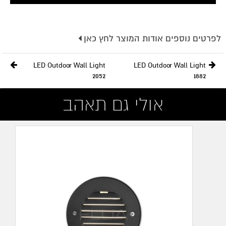
לפרטים נוספים אודות המוצר לחץ כאן
מעלות:
125°
LED Outdoor Wall Light
LED Outdoor Wall Light
2052
1882
צבע:
אפור כהה
אולי גם תאהב
גוון אור:
3000K
Input:
IP54
גובה:
500mm
רוחב:
180mm
עוצמה:
12W
מתח כניסה:
220-240V