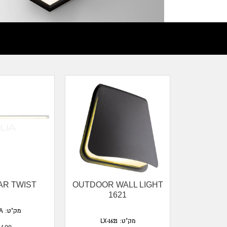
AR TWIST
OUTDOOR WALL LIGHT
CREE L
1621
WALL L
מק"ט: 421214A
מק"ט: LX-1621