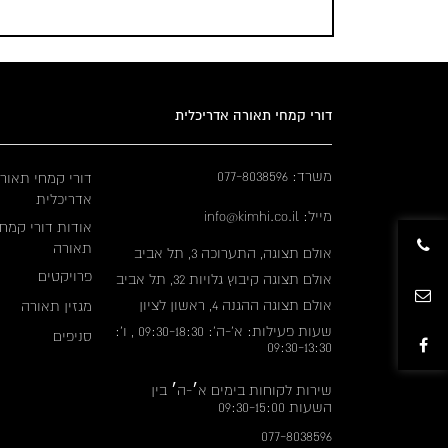
דורי קמחי תאורה אדריכלית
משרד: 077-8038596
דורי קמחי תאור
אדריכלית
מייל: info@kimhi.co.il
אודות דורי קמחי
תאורה
אולם תצוגה, התערוכה 3, תל אביב
פרויקטים
אולם תצוגה קיבוץ גלויות 32, תל אביב
אולם תצוגה ההגנה 4, ראשון לציון
מגזין תאורה
שעות פעילות: א'-ה': 09:30-18:30 , ו':
סניפים
09:30-13:30
שירות לקוחות בימים א׳-ה׳ בין
השעות 09:30-15:00
077-8038596