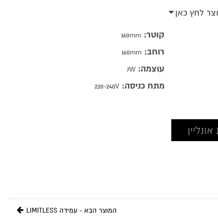
וצר לחץ כאן
קוטר:
160mm
רוחב:
160mm
עוצמה:
7W
מתח כניסה:
220-240V
ונליין
המוצר הבא - עמידה LIMITLESS