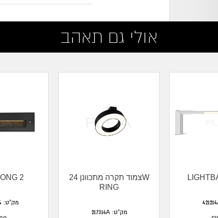
אולי גם תאהב
LIGHTB
צמוד תקרה מתכוונן 24W
LONG 2
RING
מק"ט: FA-417214
מק"ט: 217314A