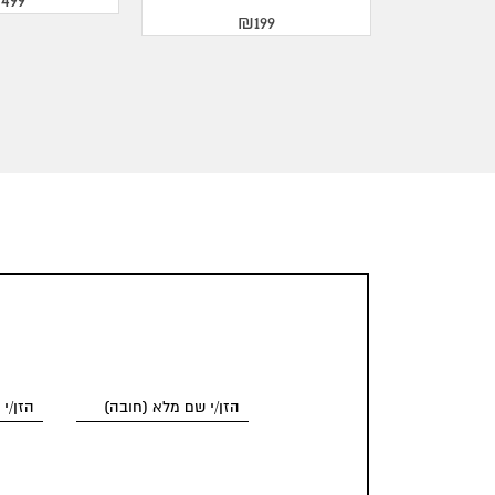
499
₪199