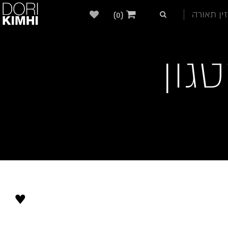
ין תאורה
(0)
גון
♥