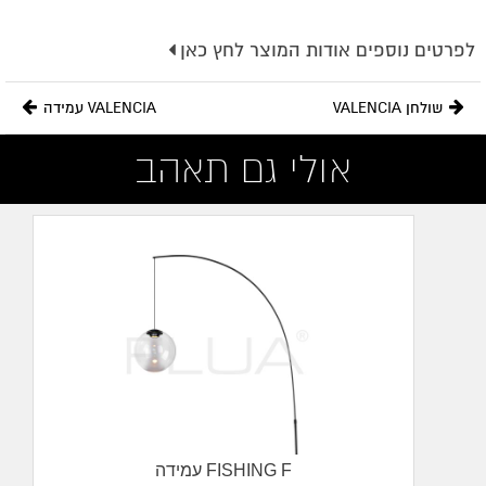
לפרטים נוספים אודות המוצר לחץ כאן
צבע:
חום+ניקל
שולחן VALENCIA
VALENCIA עמידה
גוון אור:
3000K
אולי גם תאהב
Input:
IP20
גובה:
160cm
רוחב:
50cm
עוצמה:
E-27
מתח כניסה:
220-240V
עמידה FISHING F