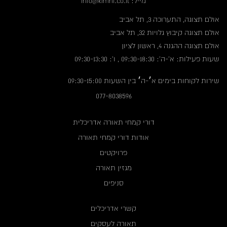
מייל: info@kimhi.co.il
אולם תצוגה, התערוכה 3, תל אביב
אולם תצוגה קיבוץ גלויות 32, תל אביב
אולם תצוגה ההגנה 4, ראשון לציון
שעות פעילות: א'-ה': 09:30-18:30 , ו': 09:30-13:30
שירות לקוחות בימים א׳-ה׳ בין השעות 09:30-15:00
077-8038596
דורי קמחי תאורה אדריכלית
אודות דורי קמחי תאורה
פרויקטים
מגזין תאורה
סניפים
קשרי אדריכלים
תאורה לעסקים