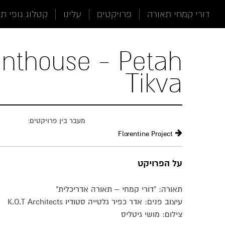
תוכן
תפריט
תפריט
דורי קמחי תאורה
פרויקטים
עלינו
קטלוג גופי ת
ראשי
ראשי
נגישות
nthouse - Petah
Tikva
מעבר בין פרויקטים:
Florentine Project
על הפרויקט
תאורה: "דורי קמחי – תאורה אדריכלית"
עיצוב פנים: אדר כפיר גלטייה סטודיו K.O.T Architects
צילום: מושי גיטליס