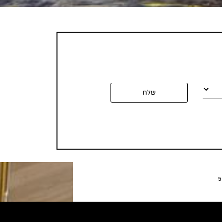
שלח
5