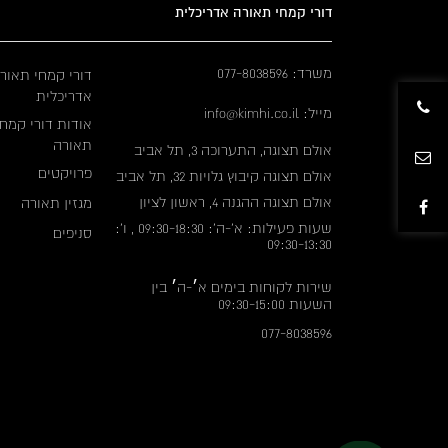
דורי קמחי תאורה אדריכלית
משרד: 077-8038596
דורי קמחי תאור
אדריכלית
מייל: info@kimhi.co.il
אודות דורי קמחי
תאורה
אולם תצוגה, התערוכה 3, תל אביב
פרויקטים
אולם תצוגה קיבוץ גלויות 32, תל אביב
אולם תצוגה ההגנה 4, ראשון לציון
מגזין תאורה
שעות פעילות: א'-ה': 09:30-18:30 , ו':
סניפים
09:30-13:30
שירות לקוחות בימים א׳-ה׳ בין
השעות 09:30-15:00
077-8038596