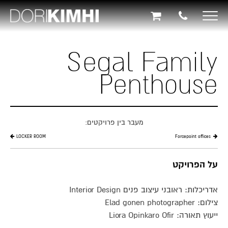
תוכן
תפריט
תפריט
ראשי
ראשי
נגישות
Toggle
navigation
Segal Family
Penthouse
מעבר בין פרויקטים:
LOCKER ROOM
Forcepoint offices
על הפרויקט
אדריכלות: ראובני עיצוב פנים Interior Design
צילום: Elad gonen photographer
ייעוץ תאורה: Liora Opinkaro Ofir