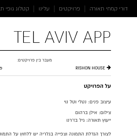
תוכן
תפריט
תפריט
דורי קמחי תאורה
פרויקטים
עלינו
קטלוג גופי ת
ראשי
ראשי
נגישות
TEL AVIV APP
מעבר בין פרויקטים:
RISHON HOUSE
פר
על הפרויקט
עיצוב פנים: נטלי וטל נוי
צילום: אילן ברהום
ייעוץ תאורה: גיל בז'רנו
לצורך הגדלת התמונה וצפייה בגלריה יש ללחוץ על התמו