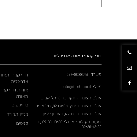
דורי קמחי תאורה אדריכלית
משרד: 077-8038596
דורי קמחי תאור
אדריכלית
מייל: info@kimhi.co.il
אודות דורי קמחי
תאורה
אולם תצוגה, התערוכה 3, תל אביב
פרויקטים
אולם תצוגה קיבוץ גלויות 32, תל אביב
אולם תצוגה ההגנה 4, ראשון לציון
מגזין תאורה
שעות פעילות: א'-ה': 09:30-18:30 , ו':
סניפים
09:30-13:30