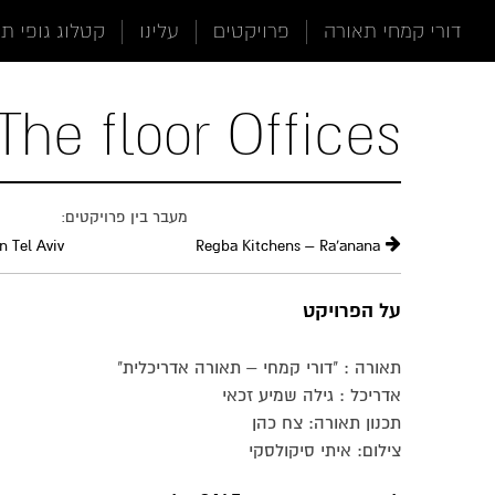
תוכן
תפריט
תפריט
דורי קמחי תאורה
פרויקטים
עלינו
קטלוג גופי ת
ראשי
ראשי
נגישות
The floor Offices
מעבר בין פרויקטים:
n Tel Aviv
Regba Kitchens – Ra'anana
על הפרויקט
תאורה : "דורי קמחי – תאורה אדריכלית"
אדריכל : גילה שמיע זכאי
תכנון תאורה: צח כהן
צילום: איתי סיקולסקי