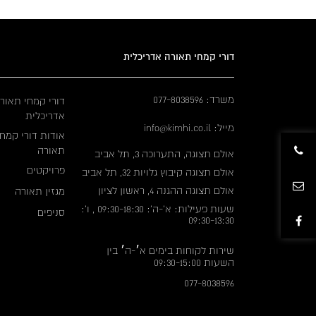
דורי קמחי תאורה אדריכלית
משרד: 077-8038596
דורי קמחי תאור
אדריכלית
מייל: info@kimhi.co.il
אודות דורי קמחי
תאורה
אולם תצוגה, התערוכה 3, תל אביב
פרויקטים
אולם תצוגה קיבוץ גלויות 32, תל אביב
אולם תצוגה ההגנה 4, ראשון לציון
מגזין תאורה
שעות פעילות: א'-ה': 09:30-18:30 , ו':
סניפים
09:30-13:30
שירות לקוחות בימים א׳-ה׳ בין
השעות 09:30-15:00
077-8038596