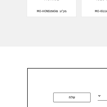
מק"ט: MO-HONS150G01
שלח