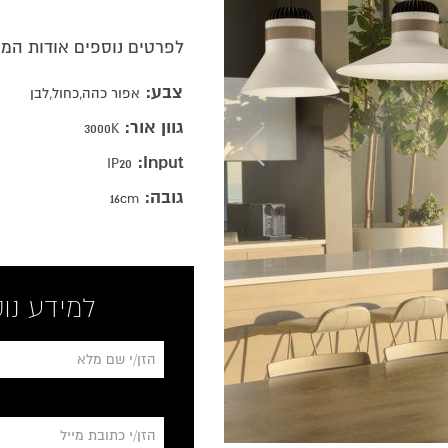
לפרטים נוספים אודות המ
צבע:
אפור כהה,כחול,לבן
גוון אור:
3000K
Input:
IP20
גובה:
16cm
למידע נוס
*