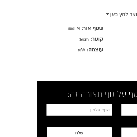
וצר לחץ כאן
שטף אור:
1510LM
קוטר:
36cm
עוצמה:
10W
ף על גוף תאורה זה:
*
שלח