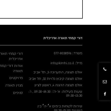
דורי קמחי תאורה אדריכלית
משרד: 077-8038596
דורי קמחי תאור
אדריכלית
מייל: info@kimhi.co.il
אודות דורי קמחי
תאורה
אולם תצוגה, התערוכה 3, תל אביב
פרויקטים
אולם תצוגה קיבוץ גלויות 32, תל אביב
אולם תצוגה ההגנה 4, ראשון לציון
מגזין תאורה
שעות פעילות: א'-ה': 09:30-18:30 , ו':
סניפים
09:30-13:30
שירות לקוחות בימים א׳-ה׳ בין
השעות 09:30-15:00