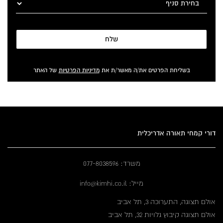
שלח
בשליחת הפרטים את/ה מאשר/ת את
מדיניות הפרטיות
של האתר
דורי קמחי תאורה אדריכלית
משרד: 077-8038596
מייל: info@kimhi.co.il
אולם תצוגה, התערוכה 3, תל אביב
אולם תצוגה קיבוץ גלויות 32, תל אביב