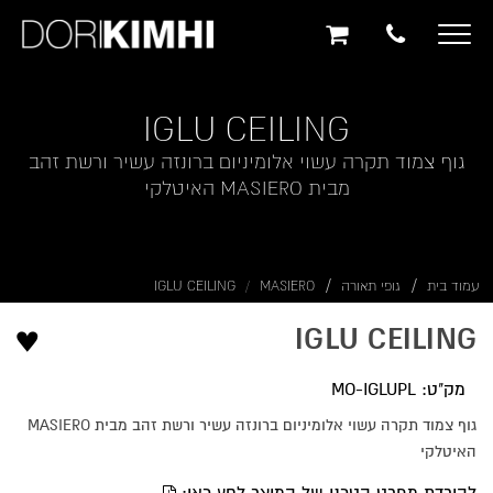
תוכן
תפריט
תפריט
ראשי
ראשי
נגישות
Toggle
navigation
IGLU CEILING
גוף צמוד תקרה עשוי אלומיניום ברונזה עשיר ורשת זהב
מבית MASIERO האיטלקי
עמוד בית
גופי תאורה
MASIERO
IGLU CEILING
♥
IGLU CEILING
מק"ט: MO-IGLUPL
גוף צמוד תקרה עשוי אלומיניום ברונזה עשיר ורשת זהב מבית MASIERO
האיטלקי