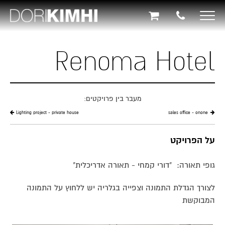
תוכן
תפריט
תפריט
ראשי
ראשי
נגישות
Toggle
navigation
Renoma Hotel
מעבר בין פרויקטים:
Lighting project - private house
sales office - onone
על הפרויקט
גופי תאורה: "דורי קמחי - תאורה אדריכלית"
לצורך הגדלת התמונה וצפייה בגלריה יש ללחוץ על התמונה
המבוקשת