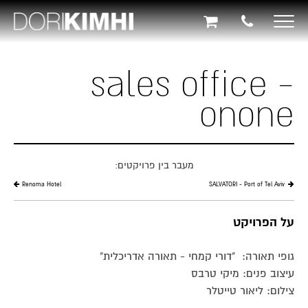
תוכן
תפריט
תפריט
ראשי
ראשי
נגישות
Toggle
navigation
sales office -
onone
מעבר בין פרויקטים:
Renoma Hotel
SALVATORI - Port of Tel Aviv
על הפרויקט
גופי תאורה: "דורי קמחי - תאורה אדריכלית"
עיצוב פנים: מיקי טרבס
צילום: ליאור טייטלר